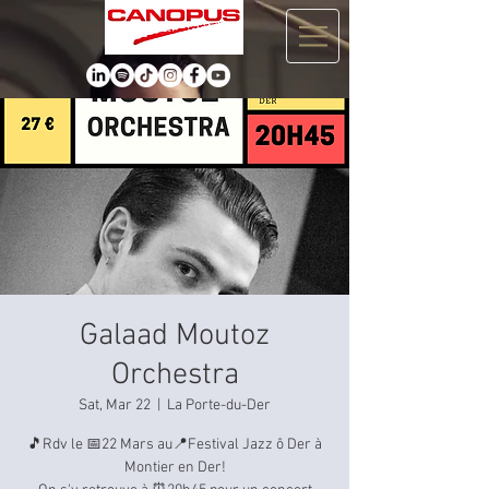
Galaad Moutoz
Orchestra
Sat, Mar 22
  |  
La Porte-du-Der
🎵Rdv le 📅22 Mars au📍Festival Jazz ô Der à
Montier en Der!