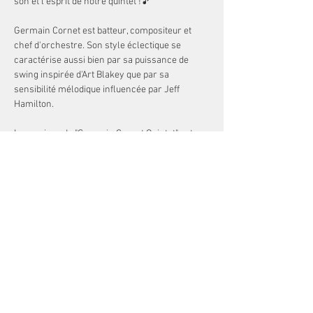
son et l'esprit de notre quintet !🎵
Germain Cornet est batteur, compositeur et 
chef d'orchestre. Son style éclectique se 
caractérise aussi bien par sa puissance de 
swing inspirée d'Art Blakey que par sa 
sensibilité mélodique influencée par Jeff 
Hamilton.
La musique du "Germain Cornet Quintet" est 
profondément inscrite dans le jazz et le blues.
Définitivement généreux et dansant, ce quintet 
s'illustre au travers de compositions 
originales, et des grands standards du jazz 
américain.
Germain Cornet : Batterie / Leader 🥁
Show More