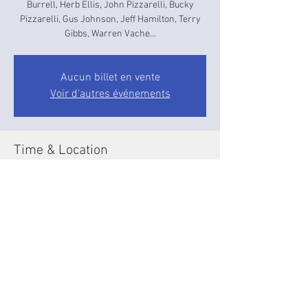
Burrell, Herb Ellis, John Pizzarelli, Bucky
Pizzarelli, Gus Johnson, Jeff Hamilton, Terry
Gibbs, Warren Vache…
Aucun billet en vente
Voir d'autres événements
Time & Location
Jul 19, 2024, 9:30 PM – Jul 20, 2024, 1:30 AM
Paris, 60 Rue des Lombards, 75001 Paris,
France
Share this event