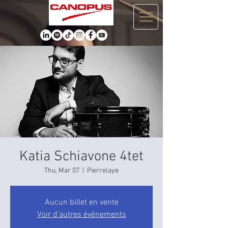
Katia Schiavone 4tet
Thu, Mar 07
  |  
Pierrelaye
Aucun billet en vente
Voir d'autres événements