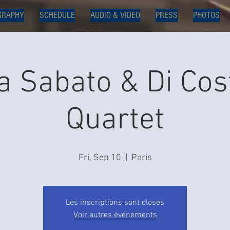
GRAPHY
SCHEDULE
AUDIO & VIDEO
PRESS
PHOTOS
a Sabato & Di Co
Quartet
Fri, Sep 10
  |  
Paris
Les inscriptions sont closes
Voir autres événements