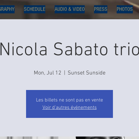
GRAPHY
SCHEDULE
AUDIO & VIDEO
PRESS
PHOTOS
Nicola Sabato tri
Mon, Jul 12
  |  
Sunset Sunside
Les billets ne sont pas en vente
Voir d'autres événements