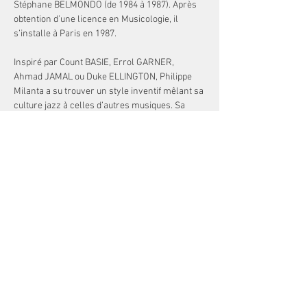
Stéphane BELMONDO (de 1984 à 1987). Après 
obtention d’une licence en Musicologie, il 
s’installe à Paris en 1987.
Inspiré par Count BASIE, Errol GARNER, 
Ahmad JAMAL ou Duke ELLINGTON, Philippe 
Milanta a su trouver un style inventif mêlant sa 
culture jazz à celles d’autres musiques. Sa 
science de l’harmonie, son jeu nuancé, incisif 
privilégient originalité, intensité, surprises et 
ruptures, swing et émotion.
A la tête de ses propres formations du trio au 
nonet en passant par le » Swing Reloaded 5″ 
quintet ou » Kcombo 6″ sextet, il explore scènes 
françaises…
Show More