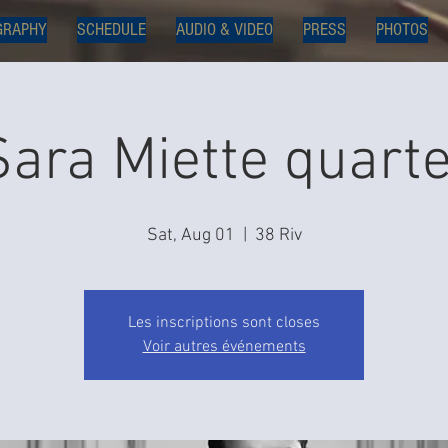
GRAPHY
SCHEDULE
AUDIO & VIDEO
PRESS
PHOTOS
Sara Miette quarte
Sat, Aug 01
  |  
38 Riv
Les inscriptions sont closes
Voir autres événements