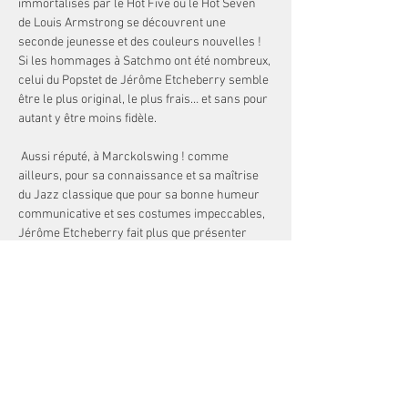
immortalisés par le Hot Five ou le Hot Seven 
de Louis Armstrong se découvrent une 
seconde jeunesse et des couleurs nouvelles ! 
Si les hommages à Satchmo ont été nombreux, 
celui du Popstet de Jérôme Etcheberry semble 
être le plus original, le plus frais… et sans pour 
autant y être moins fidèle. 
 Aussi réputé, à Marckolswing ! comme 
ailleurs, pour sa connaissance et sa maîtrise 
du Jazz classique que pour sa bonne humeur 
communicative et ses costumes impeccables, 
Jérôme Etcheberry fait plus que présenter 
cette musique sous de nouveaux atours.
Il définit avec ses arrangements l’équilibre 
parfait entre hommage et réinvention, entre 
nostalgie et fantaisie, entre histoire et 
intemporalité… 
 Avec ce septième passage à Marckolswing !, il 
reste assurément le chouchou du festival, et 